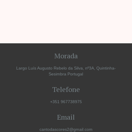
Manuela Mota Ribeiro
Escritora
Morada
Largo Luís Augusto Rebelo da Silva, nº3A, Quintinha-
Sesimbra Portugal
Telefone
+351 967738975
Email
cantodascores2@gmail.com