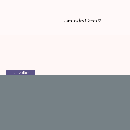
Canto das Cores
©
← voltar