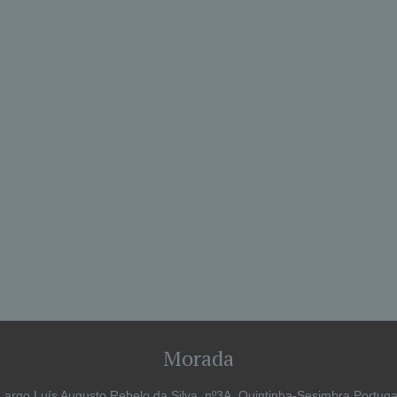
Morada
Largo Luís Augusto Rebelo da Silva, nº3A, Quintinha-Sesimbra Portuga