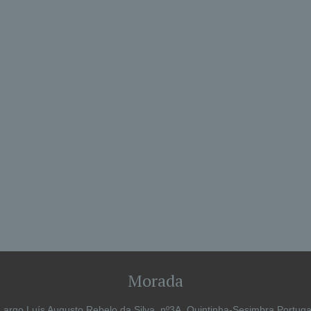
Morada
Largo Luís Augusto Rebelo da Silva, nº3A, Quintinha-Sesimbra Portuga